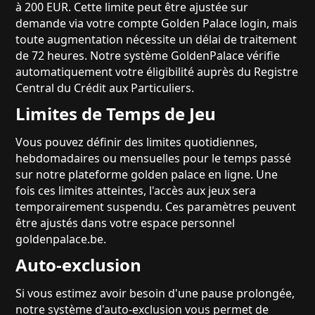
à 200 EUR. Cette limite peut être ajustée sur
demande via votre compte Golden Palace login, mais
toute augmentation nécessite un délai de traitement
de 72 heures. Notre système GoldenPalace vérifie
automatiquement votre éligibilité auprès du Registre
Central du Crédit aux Particuliers.
Limites de Temps de Jeu
Vous pouvez définir des limites quotidiennes,
hebdomadaires ou mensuelles pour le temps passé
sur notre plateforme golden palace en ligne. Une
fois ces limites atteintes, l'accès aux jeux sera
temporairement suspendu. Ces paramètres peuvent
être ajustés dans votre espace personnel
goldenpalace.be.
Auto-exclusion
Si vous estimez avoir besoin d'une pause prolongée,
notre système d'auto-exclusion vous permet de