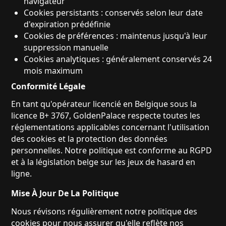
navigateur
Cookies persistants : conservés selon leur date
d'expiration prédéfinie
Cookies de préférences : maintenus jusqu'à leur
suppression manuelle
Cookies analytiques : généralement conservés 24
mois maximum
Conformité Légale
En tant qu'opérateur licencié en Belgique sous la
licence B+ 3767, GoldenPalace respecte toutes les
réglementations applicables concernant l'utilisation
des cookies et la protection des données
personnelles. Notre politique est conforme au RGPD
et à la législation belge sur les jeux de hasard en
ligne.
Mise À Jour De La Politique
Nous révisons régulièrement notre politique des
cookies pour nous assurer qu'elle reflète nos