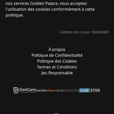
nos services Golden Palace, vous acceptez
l'utilisation des cookies conformément à cette
politique.
Contenu mis à jour: 29/04/2026
À propos
Politique de Confidentialité
Politique des Cookies
Termes et Conditions
Jeu Responsable