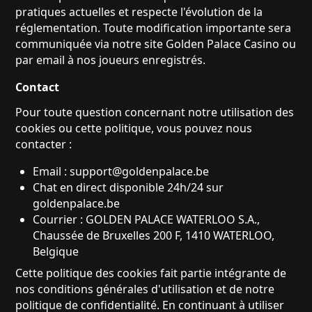
pratiques actuelles et respecte l'évolution de la
réglementation. Toute modification importante sera
communiquée via notre site Golden Palace Casino ou
par email à nos joueurs enregistrés.
Contact
Pour toute question concernant notre utilisation des
cookies ou cette politique, vous pouvez nous
contacter :
Email :
support@goldenpalace.be
Chat en direct disponible 24h/24 sur
goldenpalace.be
Courrier : GOLDEN PALACE WATERLOO S.A.,
Chaussée de Bruxelles 200 F, 1410 WATERLOO,
Belgique
Cette politique des cookies fait partie intégrante de
nos conditions générales d'utilisation et de notre
politique de confidentialité. En continuant à utiliser