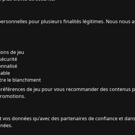
ersonnelles pour plusieurs finalités légitimes. Nous nous a
ions de jeu
sécurité
onnalisé
sable
tre le blanchiment
références de jeu pour vous recommander des contenus pert
promotions.
 vos données qu'avec des partenaires de confiance et dans l
nnées.