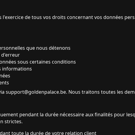
'exercice de tous vos droits concernant vos données pers
ersonnelles que nous détenons
 d'erreur
onnées sous certaines conditions
s informations
nnées
ents
via
support@goldenpalace.be
. Nous traitons toutes les dem
ment pendant la durée nécessaire aux finalités pour lesque
 strictes.
t toute la durée de votre relation client